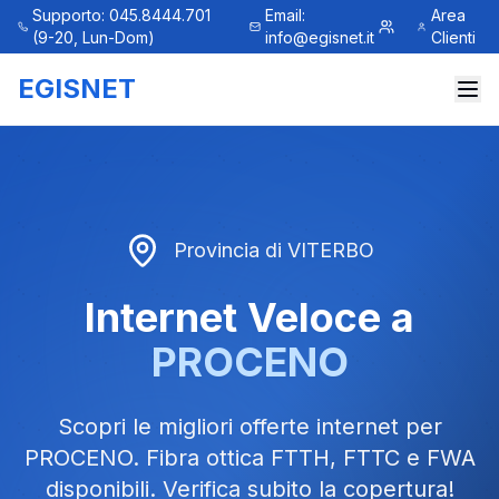
Supporto: 045.8444.701
Email:
Area
(9-20, Lun-Dom)
info@egisnet.it
Clienti
EGISNET
Provincia di
VITERBO
Internet Veloce a
PROCENO
Scopri le migliori offerte internet per
PROCENO
. Fibra ottica FTTH, FTTC e FWA
disponibili. Verifica subito la copertura!