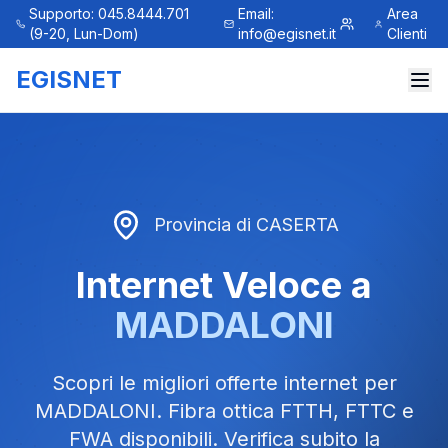
Supporto: 045.8444.701
Email:
Area
(9-20, Lun-Dom)
info@egisnet.it
Clienti
EGISNET
Provincia di
CASERTA
Internet Veloce a
MADDALONI
Scopri le migliori offerte internet per
MADDALONI
. Fibra ottica FTTH, FTTC e
FWA disponibili. Verifica subito la