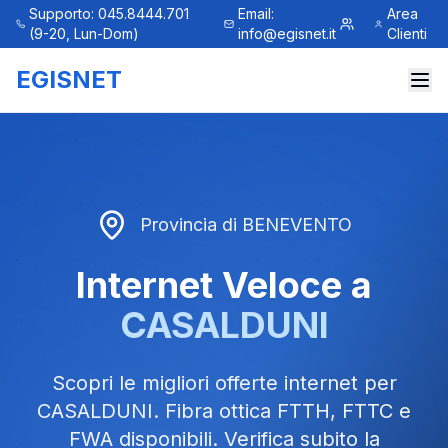
Supporto: 045.8444.701
Email:
Area
(9-20, Lun-Dom)
info@egisnet.it
Clienti
EGISNET
Provincia di
BENEVENTO
Internet Veloce a
CASALDUNI
Scopri le migliori offerte internet per
CASALDUNI
. Fibra ottica FTTH, FTTC e
FWA disponibili. Verifica subito la